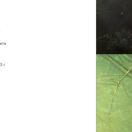
ита
 г.