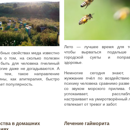
Лето — лучшее время для то
чтобы вырваться подальше
бных свойствах меда известно
городской суеты и поправ
а о том, на сколько полезен
здоровье.
 быть для человека пчелиный
огие даже не догадываются. А
Немногие сегодня знают, 
 тем, такое направление
жужжание пчёл по воздействию
ины, как апитерапия, быстро
психику человека сравнимо разве
ет популярность.
со звуком морского прилива. 
успокаивает, расслабля
настраивает на умиротворённый 
отвлекает от тревог и забот.
ства в домашних
Лечение гайморита
виях