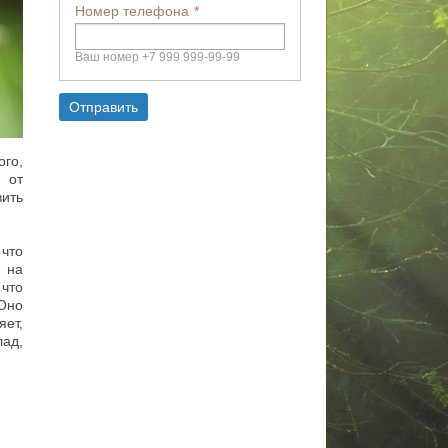
Номер телефона
Ваш номер +7 999 999-99-99
Отправить
го,
 от
ить
что
 на
 что
Оно
ет,
лад,