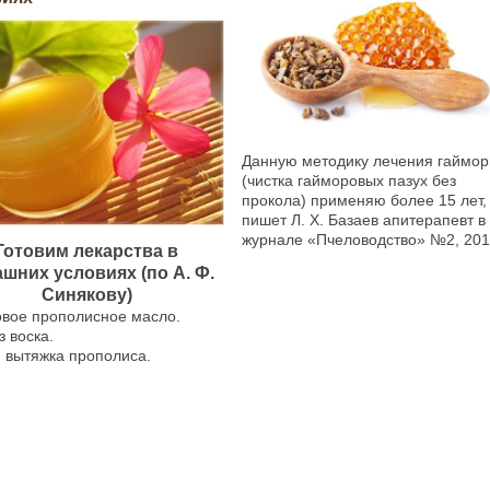
Данную методику лечения гаймор
(чистка гайморовых пазух без
прокола) применяю более 15 лет,
пишет Л. Х. Базаев апитерапевт в
журнале «Пчеловодство» №2, 2013
Готовим лекарства в
шних условиях (по А. Ф.
Синякову)
вое прополисное масло.
з воска.
 вытяжка прополиса.