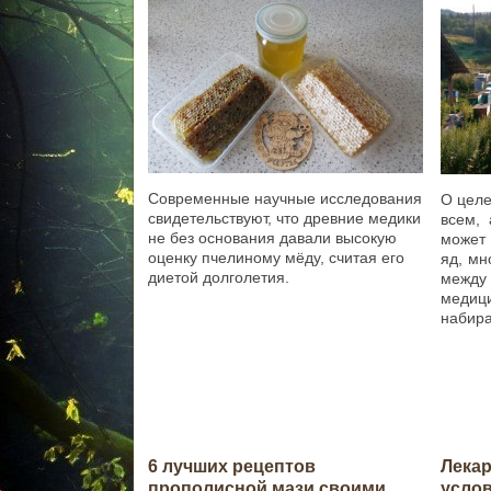
Современные научные исследования
О целе
свидетельствуют, что древние медики
всем, 
не без основания давали высокую
может
оценку пчелиному мёду, считая его
яд, мн
диетой долголетия.
между
медиц
набира
6 лучших рецептов
Лекар
прополисной мази своими
усло