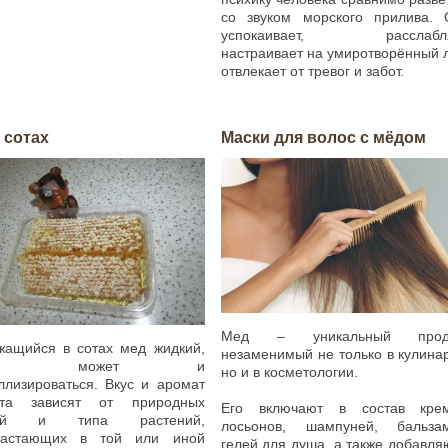
со звуком морского прилива. 
успокаивает, расслабля
настраивает на умиротворённый 
отвлекает от тревог и забот.
 сотах
Маски для волос с мёдом
Мед – уникальный проду
жащийся в сотах мед жидкий,
незаменимый не только в кулина
нако может и
но и в косметологии.
ллизироваться. Вкус и аромат
кта зависят от природных
Его включают в состав крем
вий и типа растений,
лосьонов, шампуней, бальзам
растающих в той или иной
гелей для душа, а также добавля