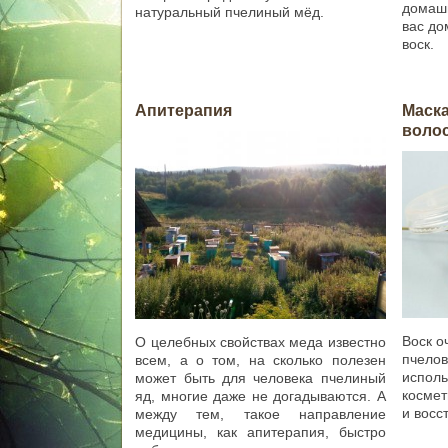
домашн
натуральный пчелиный мёд.
вас до
воск.
Апитерапия
Маска
воло
Воск о
О целебных свойствах меда известно
пчелов
всем, а о том, на сколько полезен
исполь
может быть для человека пчелиный
космет
яд, многие даже не догадываются. А
и восс
между тем, такое направление
медицины, как апитерапия, быстро