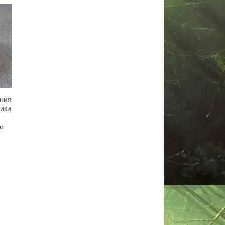
ния
дики
о