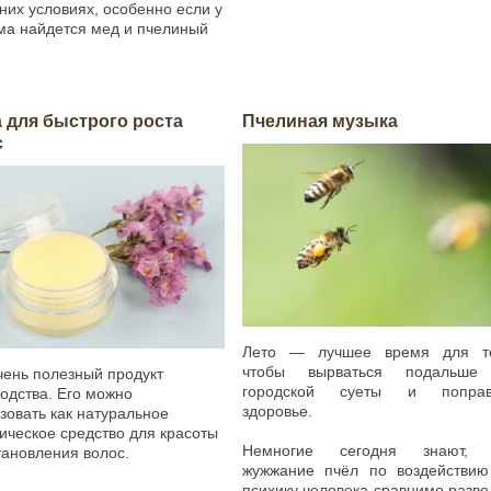
их условиях, особенно если у
ма найдется мед и пчелиный
 для быстрого роста
Пчелиная музыка
с
Лето — лучшее время для то
чтобы вырваться подальше
чень полезный продукт
городской суеты и поправ
одства. Его можно
здоровье.
зовать как натуральное
ическое средство для красоты
Немногие сегодня знают, 
тановления волос.
жужжание пчёл по воздействию
психику человека сравнимо разве