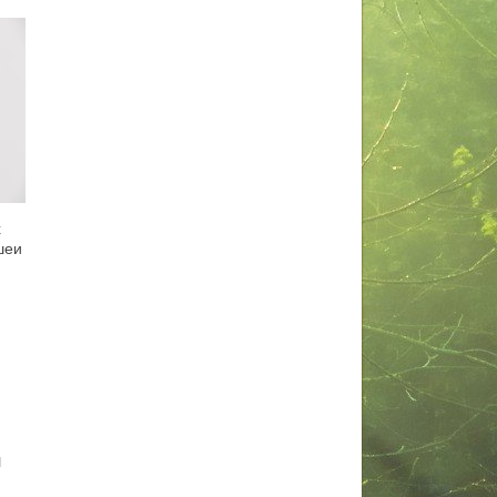
х
шеи
я