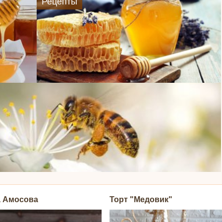
Рецепты
а Амосова
Торт "Медовик"