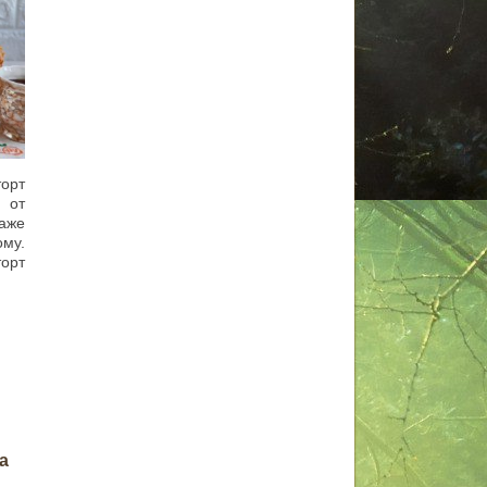
орт
 от
даже
му.
торт
.
а