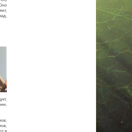
Оно
ет,
лад,
кт,
рии,
ов,
ов,
ют в