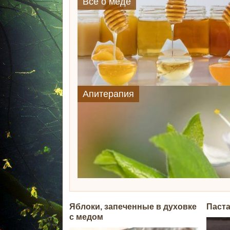
Всё о мёде
​Апитерапия
Яблоки, запеченные в духовке
Паст
с медом