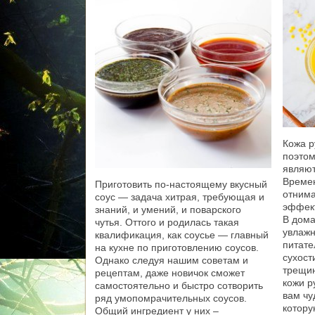
Кожа р
поэтом
являют
Времен
Приготовить по-настоящему вкусный
отнима
соус — задача хитрая, требующая и
эффект
знаний, и умений, и поварского
В дома
чутья. Оттого и родилась такая
увлаж
квалификация, как соусье — главный
питате
на кухне по приготовлению соусов.
сухост
Однако следуя нашим советам и
трещин
рецептам, даже новичок сможет
кожи р
самостоятельно и быстро сотворить
вам чу
ряд умопомрачительных соусов.
котору
Общий ингредиент у них –