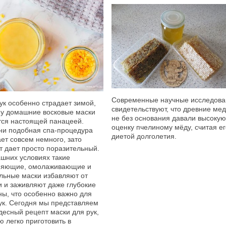
Современные научные исследова
ук особенно страдает зимой,
свидетельствуют, что древние ме
у домашние восковые маски
не без основания давали высокую
ся настоящей панацеей.
оценку пчелиному мёду, считая ег
и подобная спа-процедура
диетой долголетия.
ет совсем немного, зато
 дает просто поразительный.
шних условиях такие
няющие, омолаживающие и
льные маски избавляют от
и и заживляют даже глубокие
ы, что особенно важно для
ук. Сегодня мы представляем
десный рецепт маски для рук,
ю легко приготовить в