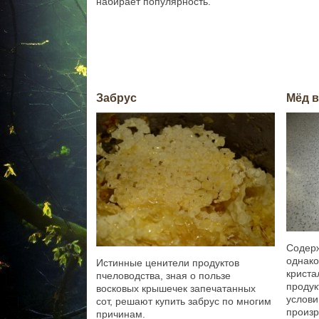
набирает популярность.
Забрус
Мёд в
Содер
од
Истинные ценители продуктов
криста
пчеловодства, зная о пользе
проду
восковых крышечек запечатанных
усло
сот, решают купить забрус по многим
произ
причинам.